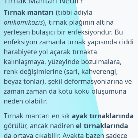
Tırnak Mantarı Nedir?
Tırnak mantarı
(tıbbi adıyla
onikomikozis
), tırnak plağının altına
yerleşen bulaşıcı bir enfeksiyondur. Bu
enfeksiyon zamanla tırnak yapısında ciddi
harabiyete yol açarak tırnakta
kalınlaşmaya, yüzeyinde bozulmalara,
renk değişimlerine (sari, kahverengi,
beyaz tonlar), şekil deformasyonlarına ve
zaman zaman da kötü koku oluşumuna
neden olabilir.
Tırnak mantarı en sık
ayak tırnaklarında
görülür, ancak nadiren
el tırnaklarında
da ortaya çıkabilir. Ayakta bazen sadece