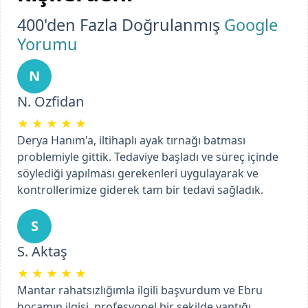
400'den Fazla Doğrulanmış
Google
Yorumu
N
N. Ozfidan
★
★
★
★
★
Derya Hanım'a, iltihaplı ayak tırnağı batması
problemiyle gittik. Tedaviye başladı ve süreç içinde
söylediği yapılması gerekenleri uygulayarak ve
kontrollerimize giderek tam bir tedavi sağladık.
Previous
Next
S
S. Aktaş
★
★
★
★
★
Mantar rahatsızlığımla ilgili başvurdum ve Ebru
hocamın ilgisi, profesyonel bir şekilde yaptığı