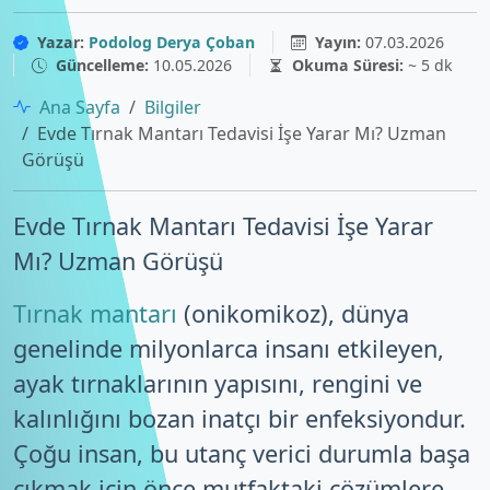
Yazar:
Podolog Derya Çoban
Yayın:
07.03.2026
Güncelleme:
10.05.2026
Okuma Süresi:
~ 5 dk
Ana Sayfa
Bilgiler
Evde Tırnak Mantarı Tedavisi İşe Yarar Mı? Uzman
Görüşü
Evde Tırnak Mantarı Tedavisi İşe Yarar
Mı? Uzman Görüşü
Tırnak mantarı
(onikomikoz), dünya
genelinde milyonlarca insanı etkileyen,
ayak tırnaklarının yapısını, rengini ve
kalınlığını bozan inatçı bir enfeksiyondur.
Çoğu insan, bu utanç verici durumla başa
çıkmak için önce mutfaktaki çözümlere,