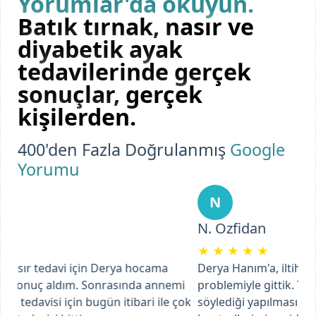
Yorumlar'da okuyun.
Batık tırnak, nasır ve
diyabetik ayak
tedavilerinde gerçek
sonuçlar, gerçek
kişilerden.
400'den Fazla Doğrulanmış
Google
Yorumu
N
N. Ozfidan
★
★
★
★
★
Derya Hanım'a, iltihaplı ayak tırnağı batması
problemiyle gittik. Tedaviye başladı ve süreç içinde
söylediği yapılması gerekenleri uygulayarak ve