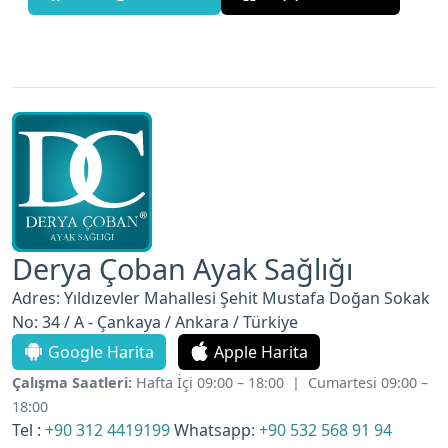
Derya Çoban Ayak Sağlığı
Adres: Yıldızevler Mahallesi Şehit Mustafa Doğan Sokak
No: 34 / A - Çankaya / Ankara / Türkiye
Google Harita
Apple Harita
Çalışma Saatleri:
Hafta İçi 09:00 – 18:00 | Cumartesi 09:00 –
18:00
Tel :
+90 312 4419199
Whatsapp:
+90 532 568 91 94
Eposta :
derya@deryacoban.com.tr
Ruhsat No: 670