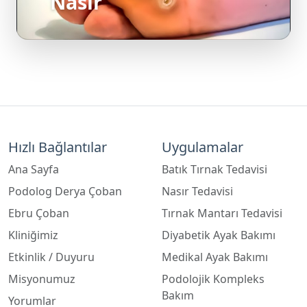
Hızlı Bağlantılar
Uygulamalar
Ana Sayfa
Batık Tırnak Tedavisi
Podolog Derya Çoban
Nasır Tedavisi
Ebru Çoban
Tırnak Mantarı Tedavisi
Kliniğimiz
Diyabetik Ayak Bakımı
Etkinlik / Duyuru
Medikal Ayak Bakımı
Misyonumuz
Podolojik Kompleks
Bakım
Yorumlar
Ortez ve Kinezyo Bant
Podolog / Podoloji Nedir?
Siğil/Human Papilloma