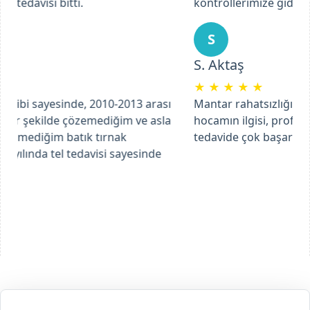
kontrollerimize giderek tam bir tedavi sağladık.
Previous
Next
S
S. Aktaş
★
★
★
★
★
Mantar rahatsızlığımla ilgili başvurdum ve Ebru
hocamın ilgisi, profesyonel bir şekilde yaptığı
tedavide çok başarılı bir şekilde ilerliyoruz.
Podolog Derya