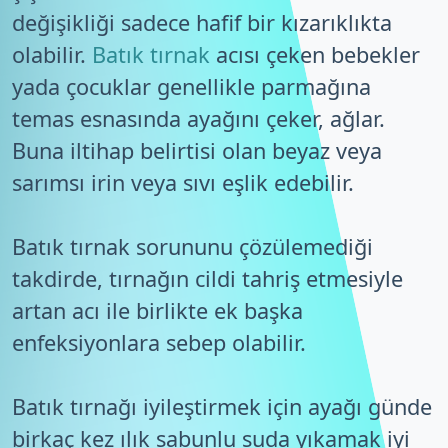
değişikliği sadece hafif bir kızarıklıkta
olabilir.
Batık tırnak
acısı çeken bebekler
yada çocuklar genellikle parmağına
temas esnasında ayağını çeker, ağlar.
Buna iltihap belirtisi olan beyaz veya
sarımsı irin veya sıvı eşlik edebilir.
Batık tırnak sorununu çözülemediği
takdirde, tırnağın cildi tahriş etmesiyle
artan acı ile birlikte ek başka
enfeksiyonlara sebep olabilir.
Batık tırnağı iyileştirmek için ayağı günde
birkaç kez ılık sabunlu suda yıkamak iyi