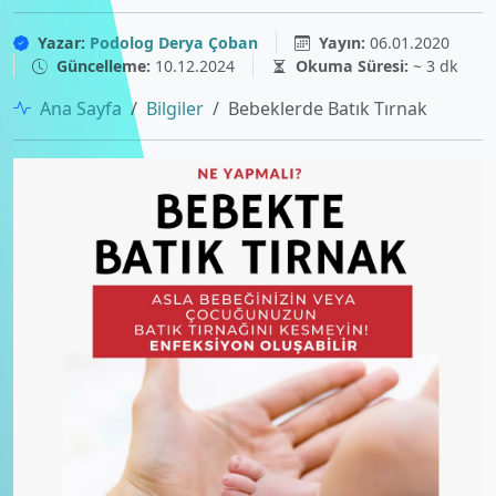
Yazar:
Podolog Derya Çoban
Yayın:
06.01.2020
Güncelleme:
10.12.2024
Okuma Süresi:
~ 3 dk
Ana Sayfa
Bilgiler
Bebeklerde Batık Tırnak