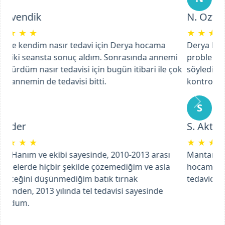
N. Ozfidan
★
★
★
★
★
Derya Hanım'a, iltihaplı ayak tırnağı batması
problemiyle gittik. Tedaviye başladı ve süreç içinde
söylediği yapılması gerekenleri uygulayarak ve
kontrollerimize giderek tam bir tedavi sağladık.
Previous
Next
S
S. Aktaş
★
★
★
★
★
Mantar rahatsızlığımla ilgili başvurdum ve Ebru
hocamın ilgisi, profesyonel bir şekilde yaptığı
tedavide çok başarılı bir şekilde ilerliyoruz.