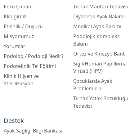
Kliniğimiz
Diyabetik Ayak Bakımı
Etkinlik / Duyuru
Medikal Ayak Bakımı
Misyonumuz
Podolojik Kompleks
Bakım
Yorumlar
Ortez ve Kinezyo Bant
Podolog / Podoloji Nedir?
Siğil/Human Papilloma
Podoteknik Tel Eğitimi
Virüsü (HPV)
Klinik Hijyen ve
Çocuklarda Ayak
Sterilizasyon
Problemleri
Tırnak Yatak Bozukluğu
Tedavisi
Destek
Ayak Sağlığı Bilgi Bankası
Gizlilik Politikası
Kullanım Şartları