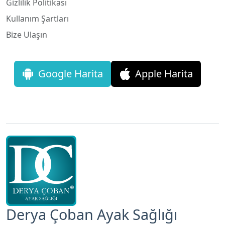
Bize Ulaşın
Google Harita
Apple Harita
Derya Çoban Ayak Sağlığı
Adres: Yıldızevler Mahallesi Şehit Mustafa Doğan Sokak
No: 34 / A - Çankaya / Ankara / Türkiye