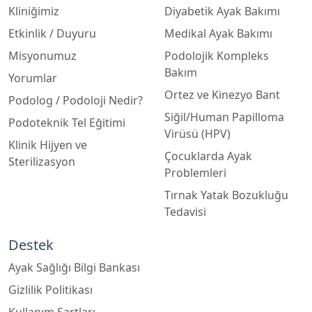
Kliniğimiz
Diyabetik Ayak Bakımı
Etkinlik / Duyuru
Medikal Ayak Bakımı
Misyonumuz
Podolojik Kompleks
Bakım
Yorumlar
Ortez ve Kinezyo Bant
Podolog / Podoloji Nedir?
Siğil/Human Papilloma
Podoteknik Tel Eğitimi
Virüsü (HPV)
Klinik Hijyen ve
Çocuklarda Ayak
Sterilizasyon
Problemleri
Tırnak Yatak Bozukluğu
Tedavisi
Destek
Ayak Sağlığı Bilgi Bankası
Gizlilik Politikası
Kullanım Şartları