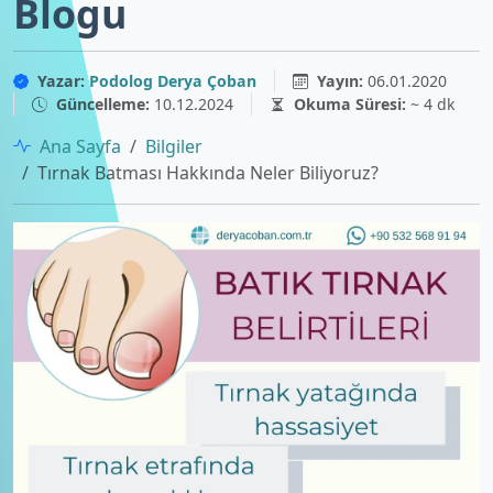
Blogu
Yazar:
Podolog Derya Çoban
Yayın:
06.01.2020
Güncelleme:
10.12.2024
Okuma Süresi:
~ 4 dk
Ana Sayfa
Bilgiler
Tırnak Batması Hakkında Neler Biliyoruz?