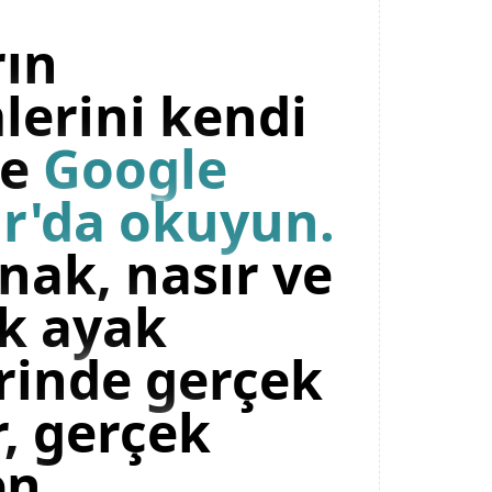
rın
lerini kendi
le
Google
r'da okuyun.
rnak, nasır ve
ik ayak
rinde gerçek
, gerçek
en.