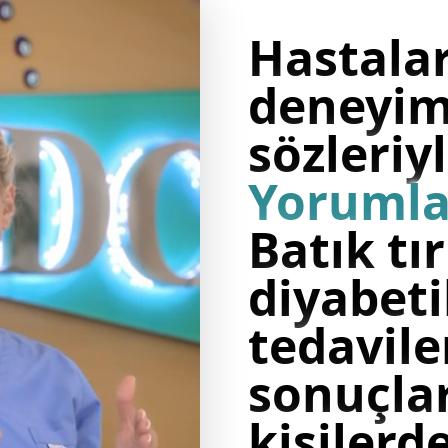
Hastala
deneyim
sözleriy
Yorumla
Batık tı
diyabet
tedavile
sonuçlar
kişilerd