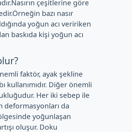
lıdır.Nasırın çeşitlerine göre
edir.Örneğin bazı nasır
ldığında yoğun acı veririken
dan baskıda kişi yoğun acı
olur?
emli faktör, ayak şekline
 kullanımıdır. Diğer önemli
ukluğudur. Her iki sebep ile
m deformasyonları da
 bölgesinde yoğunlaşan
artışı oluşur. Doku