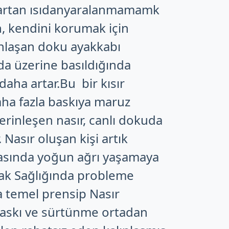
e artan ısıdanyaralanmamamk
, kendini korumak için
lınlaşan doku ayakkabı
da üzerine basıldığında
aha artar.Bu bir kısır
ha fazla baskıya maruz
erinleşen nasır, canlı dokuda
 Nasır oluşan kişi artık
nasında yoğun ağrı yaşamaya
yak Sağlığında probleme
 temel prensip Nasır
baskı ve sürtünme ortadan