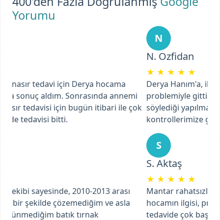
400'den Fazla Doğrulanmış
Google
Yorumu
N
N. Ozfidan
★
★
★
★
★
Derya Hanım'a, iltihaplı ayak tırnağı batması
problemiyle gittik. Tedaviye başladı ve süreç içinde
söylediği yapılması gerekenleri uygulayarak ve
kontrollerimize giderek tam bir tedavi sağladık.
Previous
Next
S
S. Aktaş
★
★
★
★
★
Mantar rahatsızlığımla ilgili başvurdum ve Ebru
hocamın ilgisi, profesyonel bir şekilde yaptığı
tedavide çok başarılı bir şekilde ilerliyoruz.