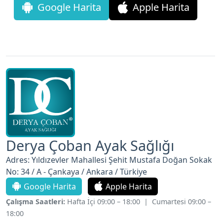
Derya Çoban Ayak Sağlığı
Adres: Yıldızevler Mahallesi Şehit Mustafa Doğan Sokak
No: 34 / A - Çankaya / Ankara / Türkiye
Google Harita
Apple Harita
Çalışma Saatleri:
Hafta İçi 09:00 – 18:00 | Cumartesi 09:00 –
18:00
Tel :
+90 312 4419199
Whatsapp:
+90 532 568 91 94
Eposta :
derya@deryacoban.com.tr