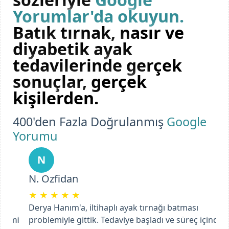
Yorumlar'da okuyun.
Batık tırnak, nasır ve
diyabetik ayak
tedavilerinde gerçek
sonuçlar, gerçek
kişilerden.
400'den Fazla Doğrulanmış
Google
Yorumu
N
N. Ozfidan
★
★
★
★
★
Derya Hanım'a, iltihaplı ayak tırnağı batması
problemiyle gittik. Tedaviye başladı ve süreç içinde