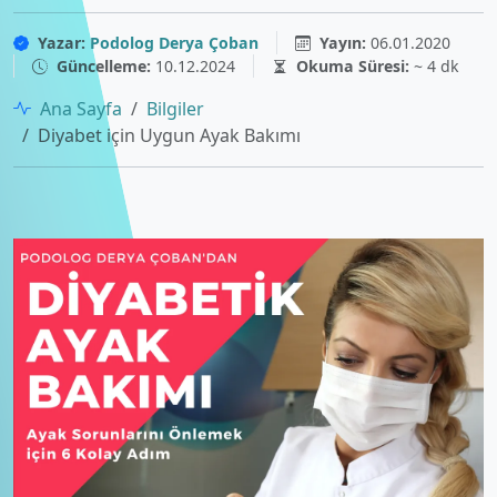
Yazar:
Podolog Derya Çoban
Yayın:
06.01.2020
Güncelleme:
10.12.2024
Okuma Süresi:
~ 4 dk
Ana Sayfa
Bilgiler
Diyabet için Uygun Ayak Bakımı