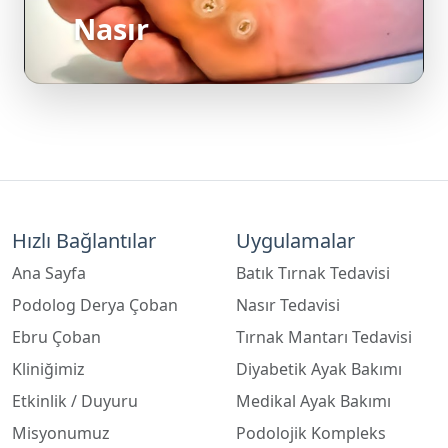
Hızlı Bağlantılar
Uygulamalar
Ana Sayfa
Batık Tırnak Tedavisi
Podolog Derya Çoban
Nasır Tedavisi
Ebru Çoban
Tırnak Mantarı Tedavisi
Kliniğimiz
Diyabetik Ayak Bakımı
Etkinlik / Duyuru
Medikal Ayak Bakımı
Misyonumuz
Podolojik Kompleks
Bakım
Yorumlar
Ortez ve Kinezyo Bant