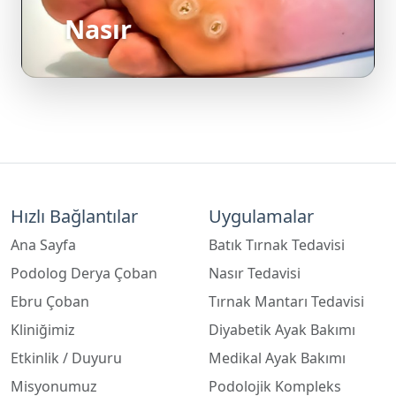
Hızlı Bağlantılar
Uygulamalar
Ana Sayfa
Batık Tırnak Tedavisi
Podolog Derya Çoban
Nasır Tedavisi
Ebru Çoban
Tırnak Mantarı Tedavisi
Kliniğimiz
Diyabetik Ayak Bakımı
Etkinlik / Duyuru
Medikal Ayak Bakımı
Misyonumuz
Podolojik Kompleks
Bakım
Yorumlar
Ortez ve Kinezyo Bant