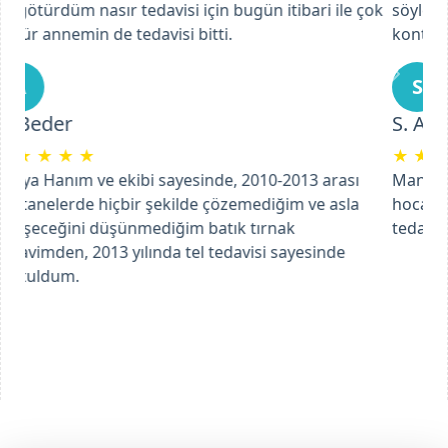
söylediği yapılması gerekenleri uygulayarak ve
kontrollerimize giderek tam bir tedavi sağladık.
Previous
Next
S
S. Aktaş
★
★
★
★
★
Mantar rahatsızlığımla ilgili başvurdum ve Ebru
hocamın ilgisi, profesyonel bir şekilde yaptığı
tedavide çok başarılı bir şekilde ilerliyoruz.