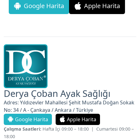
Derya Çoban Ayak Sağlığı
Adres: Yıldızevler Mahallesi Şehit Mustafa Doğan Sokak
No: 34 / A - Çankaya / Ankara / Türkiye
Google Harita
Apple Harita
Çalışma Saatleri:
Hafta İçi 09:00 – 18:00 | Cumartesi 09:00 –
18:00
Tel :
+90 312 4419199
Whatsapp:
+90 532 568 91 94
Eposta :
derya@deryacoban.com.tr