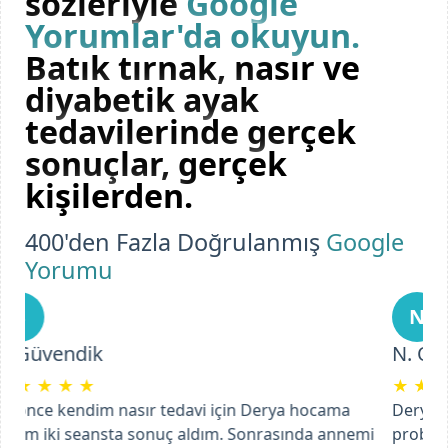
sözleriyle
Google
Yorumlar'da okuyun.
Batık tırnak, nasır ve
diyabetik ayak
tedavilerinde gerçek
sonuçlar, gerçek
kişilerden.
400'den Fazla Doğrulanmış
Google
Yorumu
N
N. Ozfidan
★
★
★
★
★
Derya Hanım'a, iltihaplı ayak tırnağı batması
problemiyle gittik. Tedaviye başladı ve süreç içinde