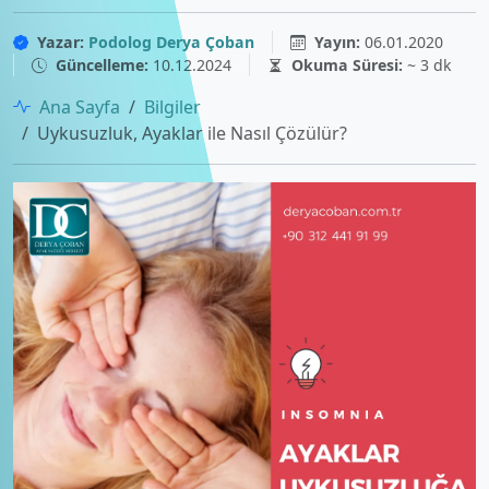
Yazar:
Podolog Derya Çoban
Yayın:
06.01.2020
Güncelleme:
10.12.2024
Okuma Süresi:
~ 3 dk
Ana Sayfa
Bilgiler
Uykusuzluk, Ayaklar ile Nasıl Çözülür?