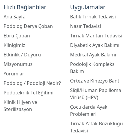
Ana Sayfa
Batık Tırnak Tedavisi
Podolog Derya Çoban
Nasır Tedavisi
Ebru Çoban
Tırnak Mantarı Tedavisi
Kliniğimiz
Diyabetik Ayak Bakımı
Etkinlik / Duyuru
Medikal Ayak Bakımı
Misyonumuz
Podolojik Kompleks
Bakım
Yorumlar
Ortez ve Kinezyo Bant
Podolog / Podoloji Nedir?
Siğil/Human Papilloma
Podoteknik Tel Eğitimi
Virüsü (HPV)
Klinik Hijyen ve
Çocuklarda Ayak
Sterilizasyon
Problemleri
Tırnak Yatak Bozukluğu
Tedavisi
Destek