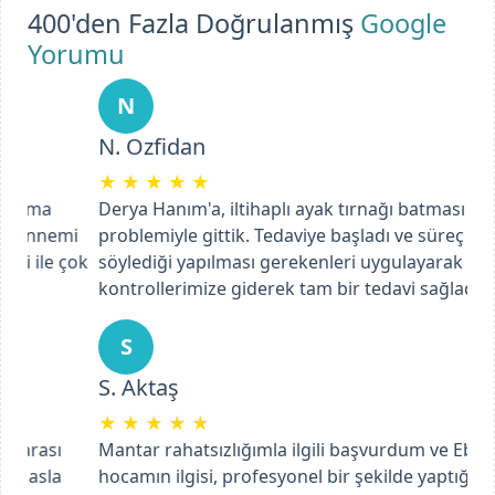
400'den Fazla Doğrulanmış
Google
Yorumu
N
N. Ozfidan
★
★
★
★
★
Derya Hanım'a, iltihaplı ayak tırnağı batması
problemiyle gittik. Tedaviye başladı ve süreç içinde
söylediği yapılması gerekenleri uygulayarak ve
kontrollerimize giderek tam bir tedavi sağladık.
Previous
Next
S
S. Aktaş
★
★
★
★
★
Mantar rahatsızlığımla ilgili başvurdum ve Ebru
hocamın ilgisi, profesyonel bir şekilde yaptığı